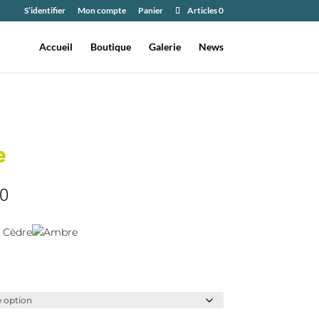
S’identifier
Mon compte
Panier
Articles 0
Accueil
Boutique
Galerie
News
e
Plage
0
de
prix :
 Cèdre
Ambre
€105,00
à
€610,00