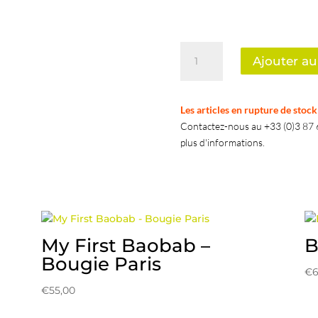
quantité
Ajouter au
de
Bougie
Céleste
Les articles en rupture de stoc
Contactez-nous au +33 (0)3 87 6
plus d'informations.
My First Baobab –
B
Bougie Paris
€
€
55,00