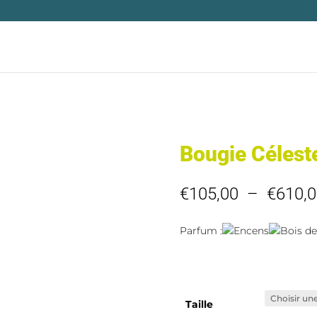
Bougie Célest
€
105,00
–
€
610,0
Parfum :
Encens
Bois de
Taille