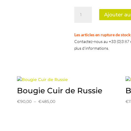
quantité
Ajouter au
de
Bougie
Gentlemen
Les articles en rupture de stoc
Contactez-nous au +33 (0)3 87 6
plus d'informations.
Bougie Cuir de Russie
B
Plage
€
90,00
–
€
485,00
€
1
de
prix :
€90,00
à