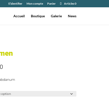
S’identifier
Mon compte
Panier
Articles 0
Accueil
Boutique
Galerie
News
emen
Plage
0
de
prix :
Labdanum
€117,00
à
€645,00