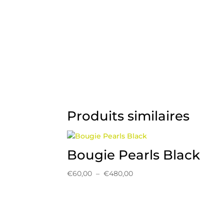
Produits similaires
Bougie Pearls Black
Plage
€
60,00
–
€
480,00
de
prix :
€60,00
à