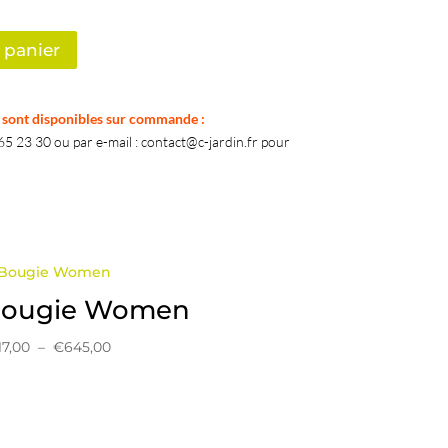
 panier
k sont disponibles sur commande :
5 23 30 ou par e-mail : contact@c-jardin.fr pour
ougie Women
Plage
17,00
–
€
645,00
de
prix :
€117,00
à