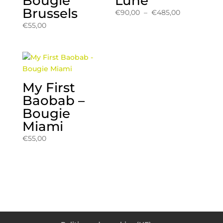
Bougie
Lune
Brussels
Plage
€
90,00
–
€
485,00
de
€
55,00
prix :
€90,00
à
€485,00
My First
Baobab –
Bougie
Miami
€
55,00