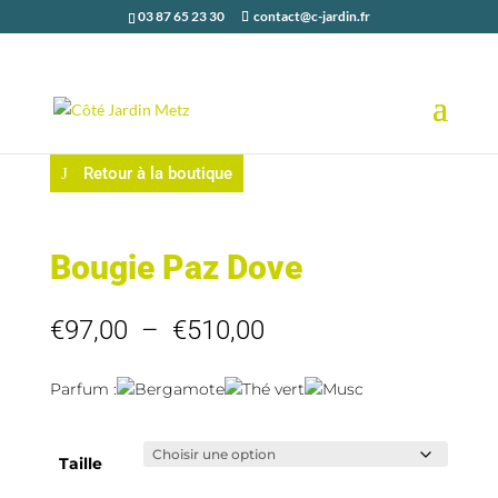
03 87 65 23 30
contact@c-jardin.fr
Retour à la boutique
Bougie Paz Dove
Plage
€
97,00
–
€
510,00
de
prix :
Parfum :
Bergamote
Thé vert
Musc
€97,00
à
€510,00
Taille