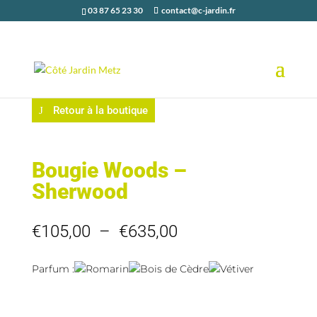
03 87 65 23 30
contact@c-jardin.fr
Retour à la boutique
Bougie Woods –
Sherwood
Plage
€
105,00
–
€
635,00
de
prix :
Parfum :
Romarin
Bois de Cèdre
Vétiver
€105,00
à
€635,00