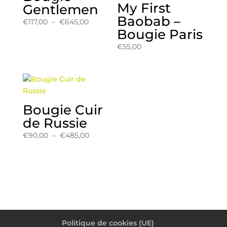
My First
Gentlemen
Baobab –
Plage
€
117,00
–
€
645,00
Bougie Paris
de
prix :
€
55,00
€117,00
à
€645,00
Bougie Cuir
de Russie
Plage
€
90,00
–
€
485,00
de
prix :
€90,00
à
€485,00
Politique de cookies (UE)