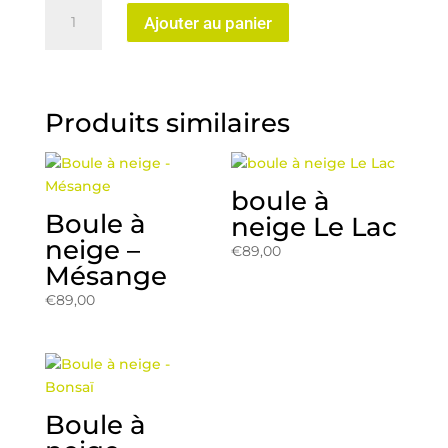
quantité
Ajouter au panier
de
Boule
à
neige
Produits similaires
Le
Penseur
boule à
Boule à
neige Le Lac
neige –
€
89,00
Mésange
€
89,00
Boule à