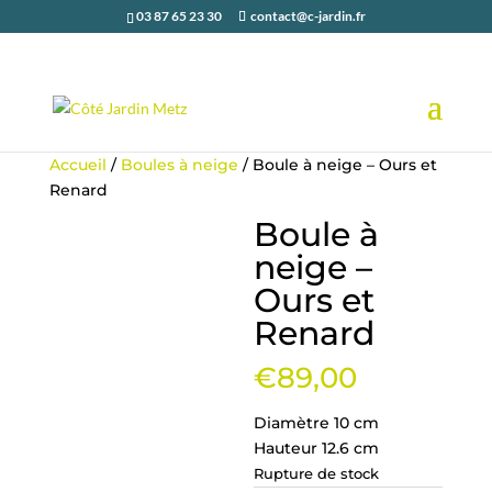
03 87 65 23 30
contact@c-jardin.fr
Accueil
/
Boules à neige
/ Boule à neige – Ours et
Renard
Boule à
neige –
Ours et
Renard
€
89,00
Diamètre 10 cm
Hauteur 12.6 cm
Rupture de stock