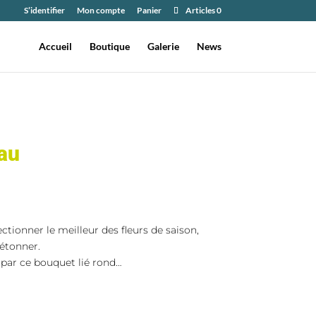
S’identifier
Mon compte
Panier
Articles 0
Accueil
Boutique
Galerie
News
au
tionner le meilleur des fleurs de saison,
étonner.
 par ce bouquet lié rond…