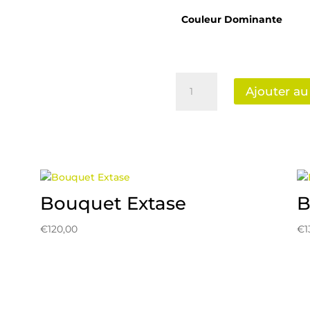
Couleur Dominante
quantité
Ajouter au
de
Bouquet
Cadeau
Bouquet Extase
B
€
120,00
€
1