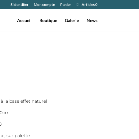
S’identifier
Mon compte
Panier
Articles 0
Accueil
Boutique
Galerie
News
à la base effet naturel
 40cm
0
ce, sur palette