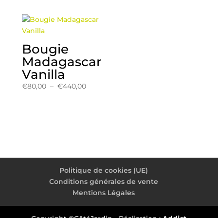
prix :
€90,00
à
€485,00
Bougie
Madagascar
Vanilla
Plage
€
80,00
–
€
440,00
de
prix :
€80,00
à
€440,00
Politique de cookies (UE)
Conditions générales de vente
Mentions Légales