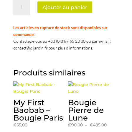
quantité
Ajouter au panier
de
My
First
Les articles en rupture de stock sont disponibles sur
Baobab
commande :
-
Contactez-nous au +33 (0)3 87 65 23 30 ou par e-mail :
Giftbox
contact@c-jardin.fr pour plus d'informations.
Saint
Tropez
Produits similaires
My First
Bougie
Baobab –
Pierre de
Bougie Paris
Lune
Plage
€
55,00
€
90,00
–
€
485,00
de