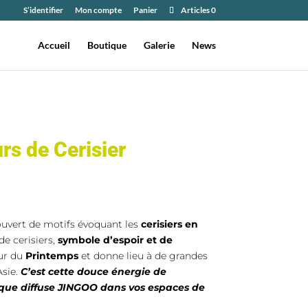
S’identifier
Mon compte
Panier
Articles 0
Accueil
Boutique
Galerie
News
rs de Cerisier
couvert de motifs évoquant les
cerisiers en
de cerisiers,
symbole d’espoir et de
eur du
Printemps
et donne lieu à de grandes
Asie.
C’est cette douce énergie de
 que diffuse JINGOO dans vos espaces de