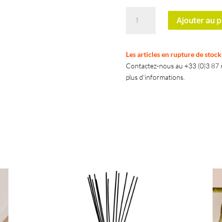
quantité
Ajouter au p
de
Lodge
White
Les articles en rupture de stoc
Rhino
Contactez-nous au +33 (0)3 87 6
plus d'informations.