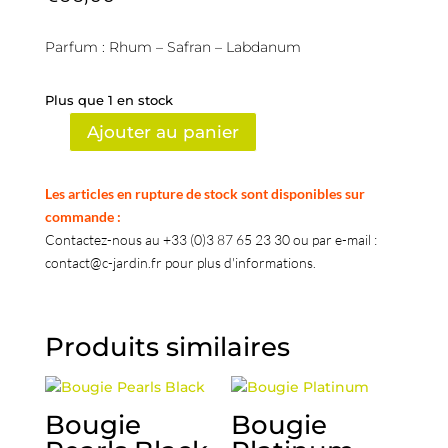
Parfum : Rhum – Safran – Labdanum
Plus que 1 en stock
Ajouter au panier
quantité
de
My
Les articles en rupture de stock sont disponibles sur
First
commande :
Baobab
Contactez-nous au +33 (0)3 87 65 23 30 ou par e-mail :
-
contact@c-jardin.fr pour plus d'informations.
Bougie
Gentlemen
Produits similaires
Bougie
Bougie