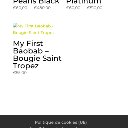
Pearls Black
Platinum
Plage
Plage
€
60,00
–
€
480,00
€
60,00
–
€
510,00
de
de
prix :
prix :
€60,00
€60,00
à
à
€480,00
€510,00
My First
Baobab –
Bougie Saint
Tropez
€
55,00
Politique de cookies (UE)