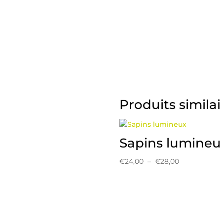
Produits simila
Sapins lumineu
Plage
€
24,00
–
€
28,00
de
prix :
€24,00
à
€28,00