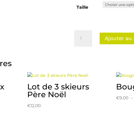
Taille
quantité
Ajouter au
de
Photophores
Extérieur
Noir
ires
Intérieur
Doré
x
Lot de 3 skieurs
Boug
Père Noël
€
9,00
€
12,00