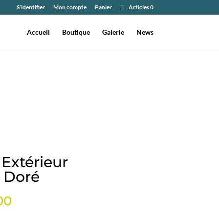
S’identifier
Mon compte
Panier
Articles 0
Accueil
Boutique
Galerie
News
Extérieur
r Doré
Plage
00
de