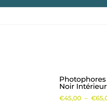
Photophores 
Noir Intérieu
€
45,00
–
€
65,