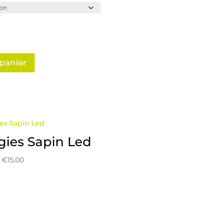
prix :
€45,00
à
€65,00
 panier
ies Sapin Led
Plage
–
€
15,00
de
prix :
€9,00
à
€15,00