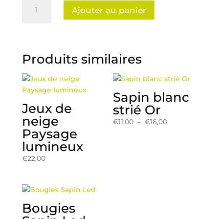
quantité
Ajouter au panier
de
Suspensions
dorées
Produits similaires
Sapin blanc
Jeux de
strié Or
neige
Plage
€
11,00
–
€
16,00
Paysage
de
lumineux
prix :
€11,00
€
22,00
à
€16,00
Bougies