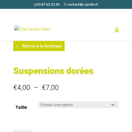
03 87 65 23 30
contact@c-jardin.fr
Retour à la boutique
Suspensions dorées
Plage
€
4,00
–
€
7,00
de
prix :
€4,00
Taille
à
€7,00