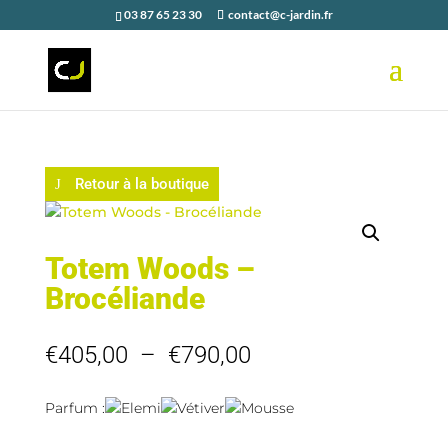
03 87 65 23 30
contact@c-jardin.fr
Retour à la boutique
Totem Woods –
Brocéliande
Plage
€
405,00
–
€
790,00
de
prix :
Parfum :
Elemi
Vétiver
Mousse
€405,00
à