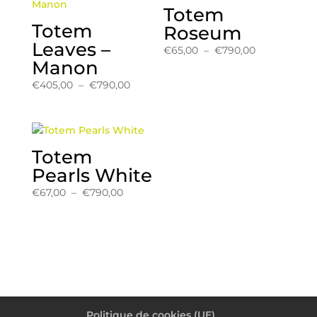
Totem
Totem
Roseum
Leaves –
Plage
€
65,00
–
€
790,00
Manon
de
prix :
Plage
€
405,00
–
€
790,00
€65,00
de
à
prix :
€790,00
€405,00
à
Totem
€790,00
Pearls White
Plage
€
67,00
–
€
790,00
de
prix :
€67,00
à
€790,00
Politique de cookies (UE)