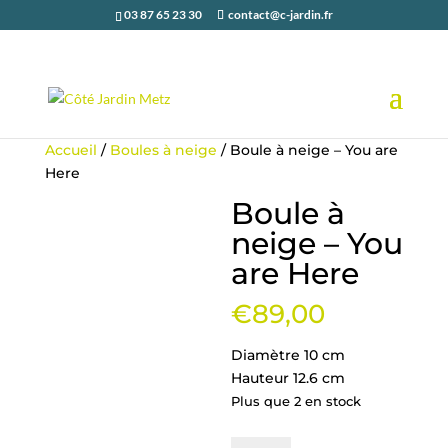
03 87 65 23 30
contact@c-jardin.fr
Accueil
/
Boules à neige
/ Boule à neige – You are
Here
Boule à
neige – You
are Here
€
89,00
Diamètre 10 cm
Hauteur 12.6 cm
Plus que 2 en stock
quantité