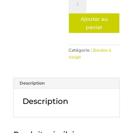
de
Boule
Ajouter au
à
neige
panier
-
You
are
Catégorie :
Boules à
Here
neige
Description
Description