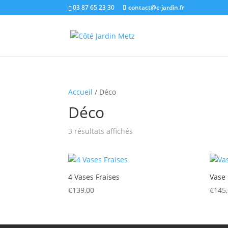
03 87 65 23 30
contact@c-jardin.fr
Accueil
/ Déco
Déco
3 résultats affichés
4 Vases Fraises
Vase 
€
139,00
€
145