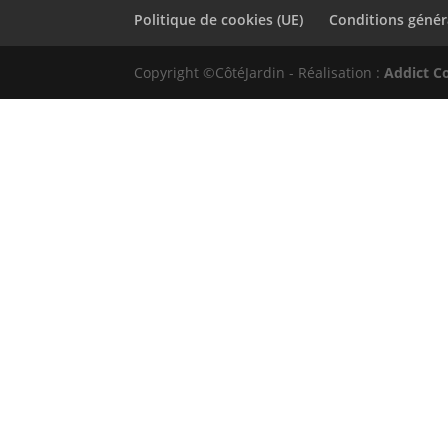
Politique de cookies (UE)
Conditions génér
Copyright ©CôtéJardin - Réalisation :
Addict C