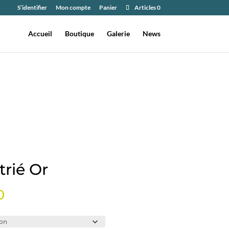
S’identifier
Mon compte
Panier
Articles 0
Accueil
Boutique
Galerie
News
trié Or
Plage
0
de
prix :