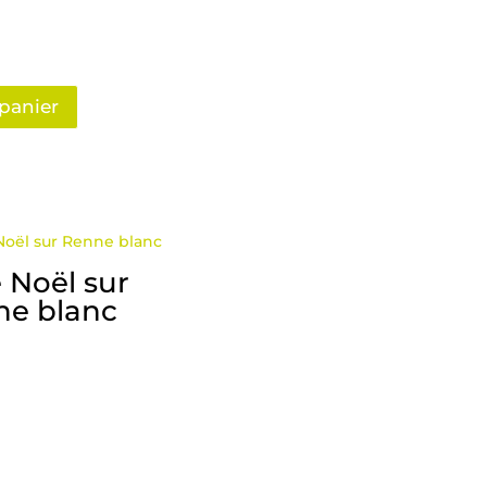
€11,00
à
€16,00
 panier
 Noël sur
ne blanc