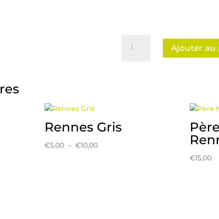
quantité
Ajouter au
de
Sapin
blanc
strié
ires
Or
s
Rennes Gris
Père
Ren
Plage
€
5,00
–
€
10,00
de
€
15,00
prix :
€5,00
à
€10,00