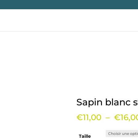
Sapin blanc s
€
11,00
–
€
16,0
Taille